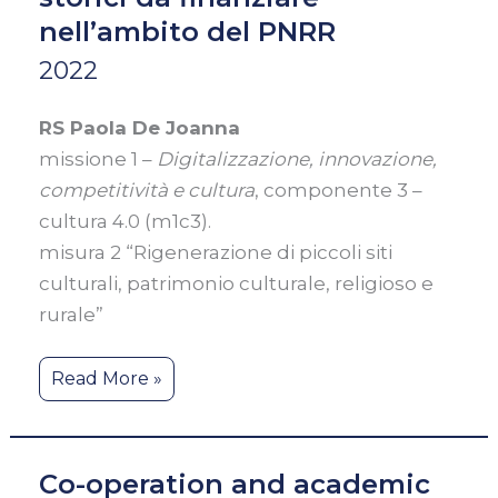
per
nell’ambito del PNRR
la
2022
presentazione
di
RS Paola De Joanna
proposte
missione 1 –
Digitalizzazione, innovazione,
di
competitività e cultura
, componente 3 –
intervento
cultura 4.0 (m1c3).
per
misura 2 “Rigenerazione di piccoli siti
la
culturali, patrimonio culturale, religioso e
rigenerazione
rurale”
culturale
e
Read More »
sociale
dei
piccoli
Co-operation and academic
borghi