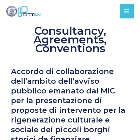
Skip
Cerca
to
content
Consultancy,
Agreements,
Conventions
Accordo
Accordo di collaborazione
di
dell’ambito dell’avviso
collaborazione
pubblico emanato dal MIC
dell’ambito
per la presentazione di
dell’avviso
proposte di intervento per la
pubblico
rigenerazione culturale e
emanato
sociale dei piccoli borghi
dal
storici da finanziare
MIC