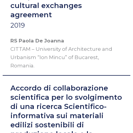
cultural exchanges
storici
agreement
da
finanziare
2019
nell’ambito
del
RS Paola De Joanna
PNRR
CITTAM – University of Architecture and
Urbanism “Ion Mincu” of Bucarest,
Romania.
Accordo di collaborazione
scientifica per lo svolgimento
di una ricerca Scientifico-
informativa sui materiali
edilizi sostenibili di