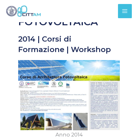
Vai
Cerca
ARCHITETTURA
al
FOTOVOLTAICA
contenuto
2014
|
Corsi di
Formazione | Workshop
Anno 2014