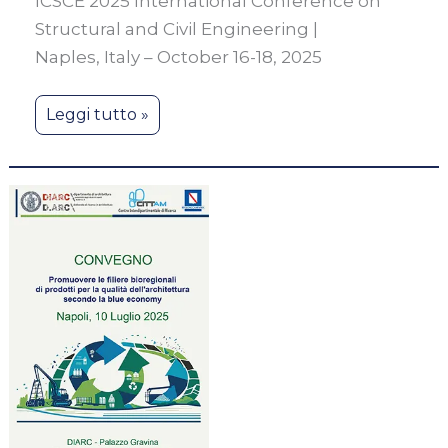
ICSCE 2025 International Conference on
Structural and Civil Engineering |
Naples, Italy – October 16-18, 2025
Leggi tutto »
PROMUOVERE
LE
FILIERE
BIOREGIONALI
DI
PRODOTTI
PER
LA
QUALITÀ