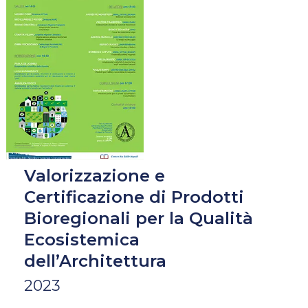
Certificazione
di
Prodotti
Bioregionali
per
la
Qualità
Ecosistemica
dell’Architettura
Valorizzazione e
Certificazione di Prodotti
Bioregionali per la Qualità
Ecosistemica
dell’Architettura
2023